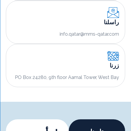
سلنا
info.qatar@mms-qatar.c
نا
PO Box 24280, 9th floor Aamal Tower, West B