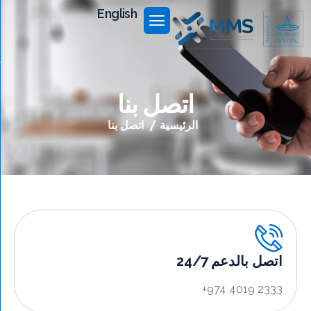
English
الرئي
اتصل بنا
عن ا
الرئيسية
اتصل بنا
الخد
المشا
اتصل 
ل بالدعم 24/7
+974 4019 23