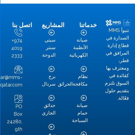
خدماتنا
المشاريع
اتصل بنا
بوأ MMS
رة في
صيانة
سيتي
+974
إدارة
الأنظمة
سنتر
4019
فق في
الكهربائية
الدوحة
2333
ف بها
ة في
نظام
برج
info.qatar@mms-
 تلتزم
مكافحةالحرائق
سردال
qatar.com
م حلول
صيانة
حدائق
PO
حمام
الجازي
Box
السباحة
24280,
9th
برج