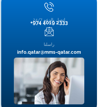
اتصل بالدعم 24/7
+974 4019 2333
راسلنا
info.qatar@mms-qatar.com