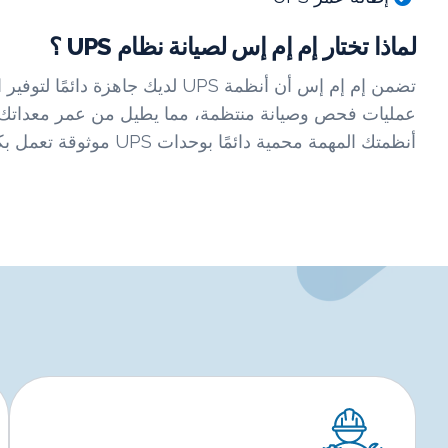
لماذا تختار إم إم إس لصيانة نظام UPS ؟
تضمن إم إم إس أن أنظمة UPS لديك جا
أنظمتك المهمة محمية دائمًا بوحدات UPS موثوقة تعمل بكامل طاقتها.