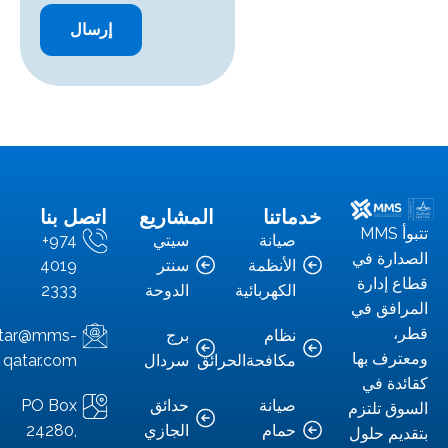
خدماتنا
المشاريع
اتصل بنا
تبوأ MMS
صيانة
سيتي
+974
رة في
الأنظمة
سنتر
4019
إدارة
الكهربائية
الدوحة
2333
فق في
نظام
برج
info.qatar@mms-
ف بها
مكافحةالحرائق
سردال
qatar.com
ة في
صيانة
حدائق
PO Box
 تلتزم
حمام
الجازي
24280,
م حلول