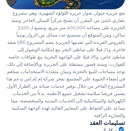
زيرة جيوان بجوار جزيرة اللؤلؤة الشهيرة، وهي مشروع
 ناشئ من المقرر أن يصبح مركزاً للسكن الفاخر. وتمتد
الجزيرة على مساحة 400,000 متر مربع، وتتسع لـ 3,500
 ومن المتوقع أن يستمتع عدد مماثل من الزوار يومياً
بالعروض الفريدة التي تقدمها الجزيرة. يضم المشروع 586 شقة
فاخرة، و21 فيلا على شاطئ البحر مع إمكانية الوصول إلى
شاطئ خاص، و26 فيلا على الواجهة البحرية مع طوافات خاصة
رب، وستة قصور مستقلة على الجزيرة. وبالإضافة إلى ذلك،
مساحات للبيع بالتجزئة ومبانٍ متعددة الاستخدامات تساهم
فاء الحيوية على المجتمع. تفخر شركة إم إم إس بدعم هذا
وع الفاخر من خلال توفير خدمات صيانة من الطراز الأول.
فريقنا سلاسة تشغيل جميع الأنظمة، بدءاً من الخدمات
بائية والميكانيكية إلى الخدمات المدنية والمتخصصة، مما
 على الحفاظ على المعايير العالية لهذه الوجهة السكنية
رية الراقية.
مات العقد
يكانيكي