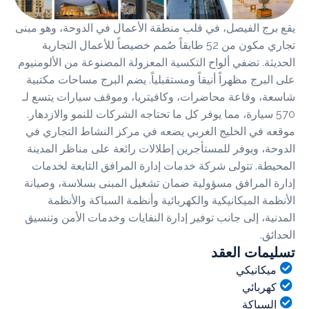
رج الفيصل، في قلب منطقة الأعمال في الدوحة، وهو مبنى
تجاري مكون من 52 طابقاً صُمم خصيصاً للأعمال التجارية
ثة. تضفي ألواح التكسية المعزولة المصنوعة من الألومنيوم
لبرج مظهراً أنيقاً ومستقبلياً. يضم البرج مساحات مكتبية
، وقاعة محاضرات، وكافيتريا، وموقف سيارات يتسع لـ
57 سيارة، مما يوفر كل ما تحتاجه الشركات للنمو والازدهار.
 في الخليج الغربي يضعه في مركز النشاط التجاري في
ة، ويوفر للمستأجرين إطلالات رائعة على مناظر المدينة
طة. تتولى شركة خدمات إدارة المرافق التابعة لخدمات
 المرافق مسؤولية ضمان تشغيل المبنى بسلاسة، وصيانة
مة الميكانيكية والكهربائية وأنظمة السباكة والأنظمة
ية، إلى جانب توفير إدارة النفايات وخدمات الأمن وتنسيق
ق.
مات العقد
يكانيكي
هربائي
لسباكة