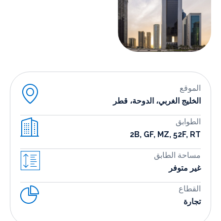
موقع
خليج الغربي، الدوحة، قطر
طوابق
2B, GF, MZ, 52F, 
احة الطابق
ر متوفر
قطاع
ارة