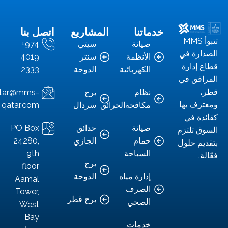
خدماتنا
المشاريع
اتصل بنا
تبوأ MMS
صيانة
سيتي
+974
رة في
الأنظمة
سنتر
4019
إدارة
الكهربائية
الدوحة
2333
فق في
نظام
برج
info.qatar@mms-
ف بها
مكافحةالحرائق
سردال
qatar.com
ة في
صيانة
حدائق
PO Box
 تلتزم
حمام
الجازي
24280,
م حلول
السباحة
9th
.
برج
floor
إدارة مياه
الدوحة
Aamal
الصرف
Tower,
برج قطر
الصحي
West
Bay
خدمات