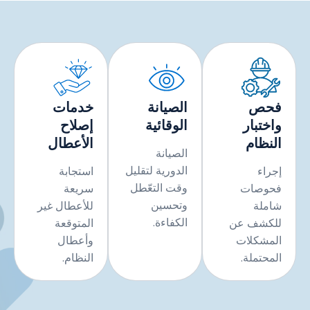
حص
الصيانة
خدمات
ختبار
الوقائية
إصلاح
نظام
الأعطال
الصيانة
الدورية لتقليل
راء
استجابة
وقت التعّطل
وصات
سريعة
وتحسين
ملة
للأعطال غير
الكفاءة.
كشف عن
المتوقعة
مشكلات
وأعطال
محتملة.
النظام.