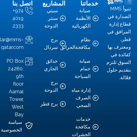
خدماتنا
المشاريع
اتصل بنا
تبوأ MMS
صيانة
سيتي
+974
رة في
الأنظمة
سنتر
4019
إدارة
الكهربائية
الدوحة
2333
فق في
نظام
برج
info.qatar@mms-
ف بها
مكافحةالحرائق
سردال
qatar.com
ة في
صيانة
حدائق
PO Box
 تلتزم
حمام
الجازي
24280,
م حلول
السباحة
9th
.
برج
floor
إدارة مياه
الدوحة
Aamal
الصرف
Tower,
برج قطر
الصحي
West
Bay
خدمات
سياسة
مكافحة
الخصوصية
الحشرات